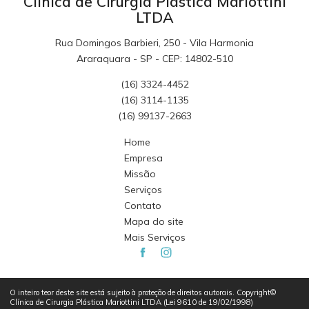
Clínica de Cirurgia Plástica Mariottini
LTDA
Rua Domingos Barbieri, 250 - Vila Harmonia
Araraquara - SP - CEP: 14802-510
(16) 3324-4452
(16) 3114-1135
(16) 99137-2663
Home
Empresa
Missão
Serviços
Contato
Mapa do site
Mais Serviços
O inteiro teor deste site está sujeito à proteção de direitos autorais. Copyright©
Clínica de Cirurgia Plástica Mariottini LTDA (Lei 9610 de 19/02/1998)