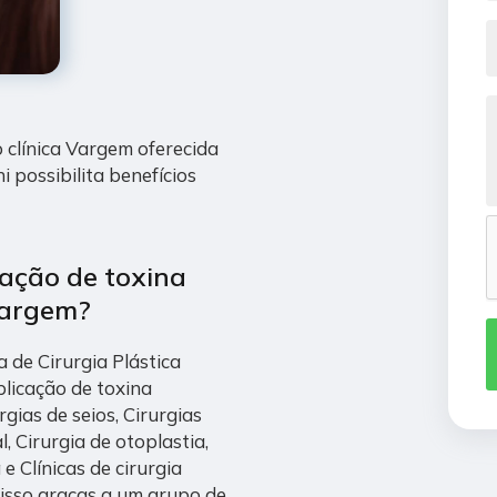
o clínica Vargem oferecida
i possibilita benefícios
cação de toxina
 Vargem?
a de Cirurgia Plástica
licação de toxina
rgias de seios, Cirurgias
, Cirurgia de otoplastia,
 Clínicas de cirurgia
o isso graças a um grupo de