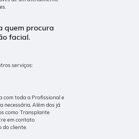
es.
ra quem procura
o facial
.
tros serviços:
sa com toda a Profissional e
da necessária. Além dos já
os como Transplante
ntre em contato
do cliente.