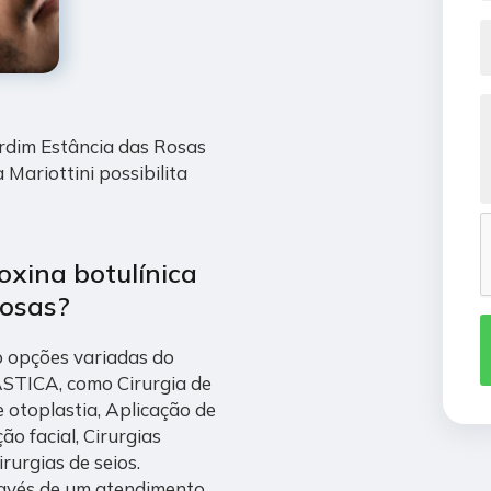
ardim Estância das Rosas
a Mariottini possibilita
oxina botulínica
Rosas?
o opções variadas do
TICA, como Cirurgia de
 otoplastia, Aplicação de
ão facial, Cirurgias
irurgias de seios.
ravés de um atendimento