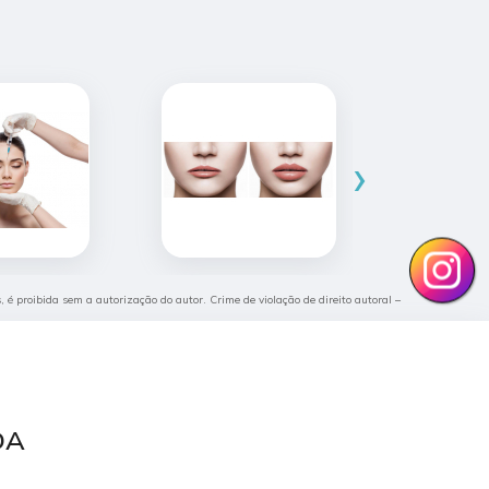
›
s, é proibida sem a autorização do autor. Crime de violação de direito autoral –
TDA