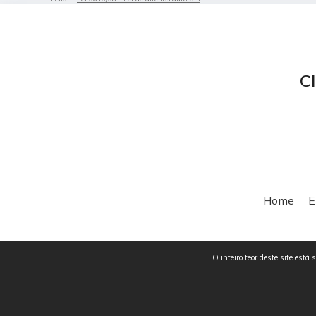
Cl
Home
E
O inteiro teor deste site está