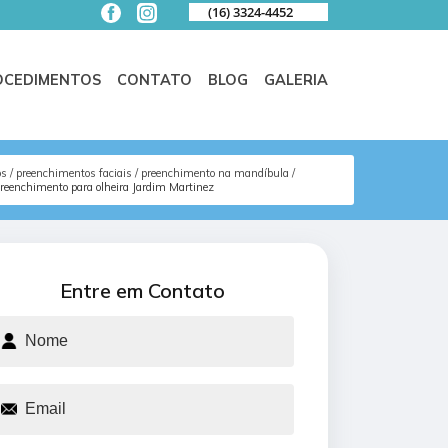
(16) 3324-4452
OCEDIMENTOS
CONTATO
BLOG
GALERIA
os
preenchimentos faciais
preenchimento na mandíbula
reenchimento para olheira Jardim Martinez
Entre em Contato