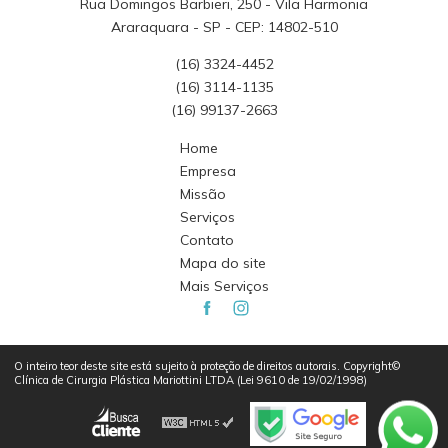
Rua Domingos Barbieri, 250 - Vila Harmonia
Araraquara - SP - CEP: 14802-510
(16) 3324-4452
(16) 3114-1135
(16) 99137-2663
Home
Empresa
Missão
Serviços
Contato
Mapa do site
Mais Serviços
O inteiro teor deste site está sujeito à proteção de direitos autorais. Copyright©
Clínica de Cirurgia Plástica Mariottini LTDA (Lei 9610 de 19/02/1998)