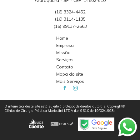
Araraquara - SP - CEP: 14802-510
(16) 3324-4452
(16) 3114-1135
(16) 99137-2663
Home
Empresa
Missão
Serviços
Contato
Mapa do site
Mais Serviços
O inteiro teor deste site está sujeito à proteção de direitos autorais. Copyright©
Clínica de Cirurgia Plástica Mariottini LTDA (Lei 9610 de 19/02/1998)