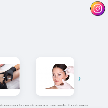
›
citando nossos links, é proibida sem a autorização do autor. Crime de violação