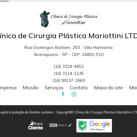
utorais
.
ínica de Cirurgia Plástica Mariottini L
Rua Domingos Barbieri, 250 - Vila Harmonia
Araraquara - SP - CEP: 14802-510
(16) 3324-4452
(16) 3114-1135
(16) 99137-2663
mpresa
Missão
Serviços
Contato
Mapa do site
Mai
 sujeito à proteção de direitos autorais. Copyright© Clínica de Cirurgia Plástica Mariottin