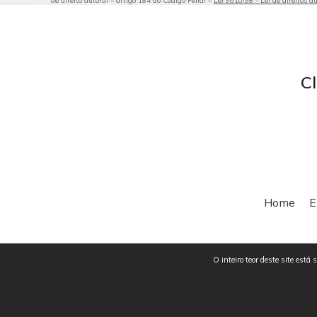
de direito autoral – artigo 184 do Código Penal –
Lei 9610/98 - Lei de direitos a
Cl
Home
E
O inteiro teor deste site está