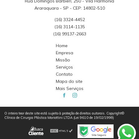
Rua Domingos Barbieri, 250 - Vila Harmonia
Araraquara - SP - CEP: 14802-510
(16) 3324-4452
(16) 3114-1135
(16) 99137-2663
Home
Empresa
Missão
Serviços
Contato
Mapa do site
Mais Serviços
O inteiro teor deste site está sujeito à proteção de direitos autorais. Copyright©
Clínica de Cirurgia Plástica Mariottini LTDA (Lei 9610 de 19/02/1998)